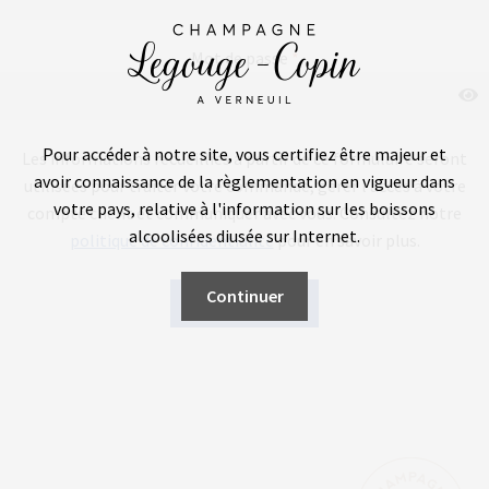
Mot de passe
*
Pour accéder à notre site, vous certifiez être majeur et
Les informations recueillies à partir de ce formulaire seront
avoir connaissance de la règlementation en vigueur dans
utilisées pour traiter votre commande, gérer l’accès à votre
votre pays, relative à l'information sur les boissons
compte client et communiquer avec vous. Consultez notre
alcoolisées diffusée sur Internet.
politique de confidentialité
pour en savoir plus.
Continuer
S’enregistrer