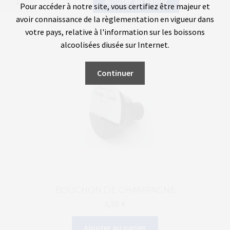
Ajouter au panier
Pour accéder à notre site, vous certifiez être majeur et
de
avoir connaissance de la règlementation en vigueur dans
Ratafia
votre pays, relative à l'information sur les boissons
Champenois
alcoolisées diffusée sur Internet.
IGP
Continuer
BOUCHON DE CHAMPAGNE
6,50
€
Ajouter au panier