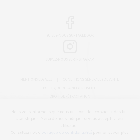
SUIVEZ-NOUS SUR FACEBOOK
SUIVEZ-NOUS SUR INSTAGRAM
MENTIONS LÉGALES
|
CONDITIONS GÉNÉRALES DE VENTE
|
POLITIQUE DE CONFIDENTIALITÉ
|
DROIT DE RÉTRACTATION
CRÉATION & CONCEPTION
CC
STUDIO
Nous vous informons que nous utilisons des cookies à des fins
statistiques. Merci de nous indiquer si vous acceptez leur
utilisation.
Consultez notre
politique de confidentialité
pour en savoir plus.