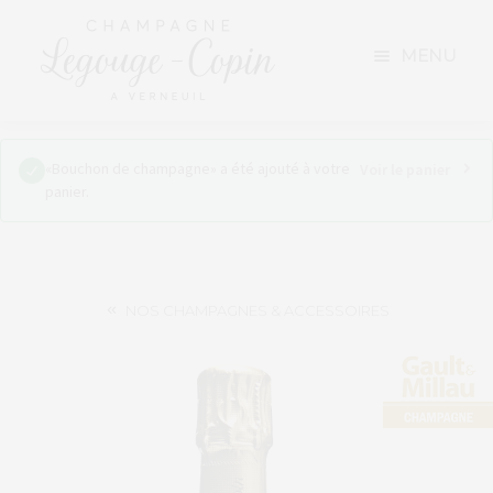
Aller
Aller
à
au
MENU
la
contenu
navigation
«Bouchon de champagne» a été ajouté à votre
NOTRE EXPLOITATION
Voir le panier
panier.
NOS CHAMPAGNES
TARIFS ET VENTE DIRECTE
NOS CHAMPAGNES & ACCESSOIRES
NOS ACTUALITÉS
NOUS CONTACTER