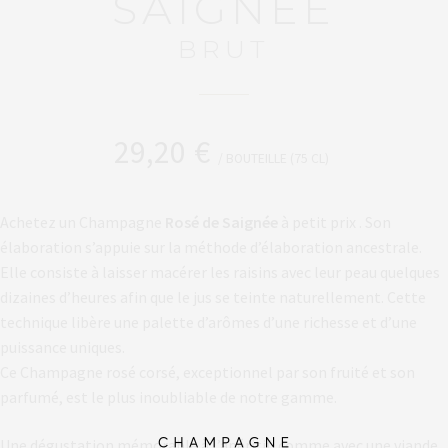
SAIGNÉE
BRUT
29,20
€
/ BOUTEILLE (75 CL)
Achetez un Champagne
Rosé de Saignée
à petit prix . Son
élaboration s’appuie sur la méthode d’élaboration ancestrale.
Elle consiste à laisser macérer les raisins avec leur peau quelques
dizaines d’heures afin que le jus se teinte naturellement. Cette
technique libère une palette d’arômes d’une richesse et d’une
puissance uniques.
Ce Champagne rosé corsé, exceptionnel par son fruité et son
parfumé, est le plus inoubliable de notre gamme.
Une dégustation mémorable à l’apéritif, comme avec une viande