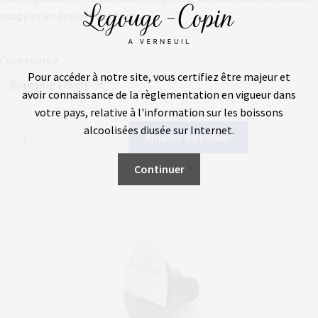
rouge et un dessert aux fruits.
Contenance
Pour accéder à notre site, vous certifiez être majeur et
avoir connaissance de la règlementation en vigueur dans
votre pays, relative à l'information sur les boissons
quantité
alcoolisées diffusée sur Internet.
Ajouter au panier
de
Champagne
Continuer
Rosé
de
saignée