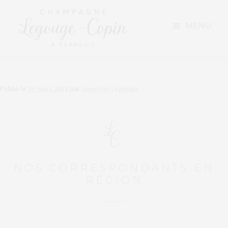
Aller
Aller
à
au
MENU
la
contenu
navigation
NOTRE EXPLOITATION
Publié le
29 mars 2018
par
Jocelyne Legouge
NOS CHAMPAGNES
TARIFS ET VENTE DIRECTE
NOS ACTUALITÉS
NOS CORRESPONDANTS EN
NOUS CONTACTER
RÉGION