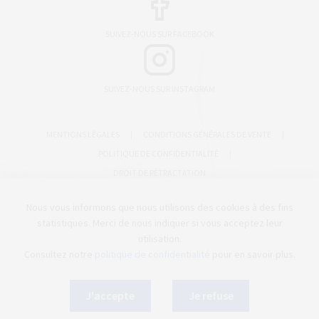
SUIVEZ-NOUS SUR FACEBOOK
SUIVEZ-NOUS SUR INSTAGRAM
MENTIONS LÉGALES
|
CONDITIONS GÉNÉRALES DE VENTE
|
POLITIQUE DE CONFIDENTIALITÉ
|
DROIT DE RÉTRACTATION
CRÉATION & CONCEPTION
CC
STUDIO
Nous vous informons que nous utilisons des cookies à des fins
statistiques. Merci de nous indiquer si vous acceptez leur
utilisation.
Consultez notre
politique de confidentialité
pour en savoir plus.
J'accepte
Je refuse
0