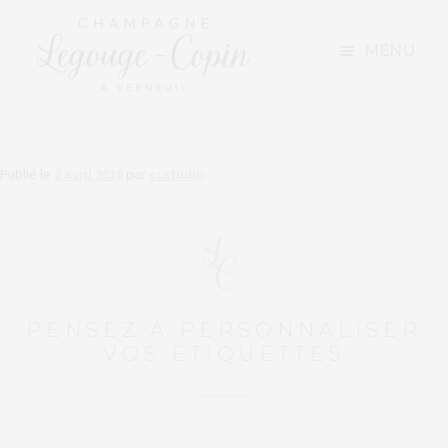
Aller
Aller
à
au
MENU
la
contenu
navigation
NOTRE EXPLOITATION
Publié le
2 avril 2018
par
ccstudio
NOS CHAMPAGNES
TARIFS ET VENTE DIRECTE
NOS ACTUALITÉS
PENSEZ À PERSONNALISER
NOUS CONTACTER
VOS ÉTIQUETTES