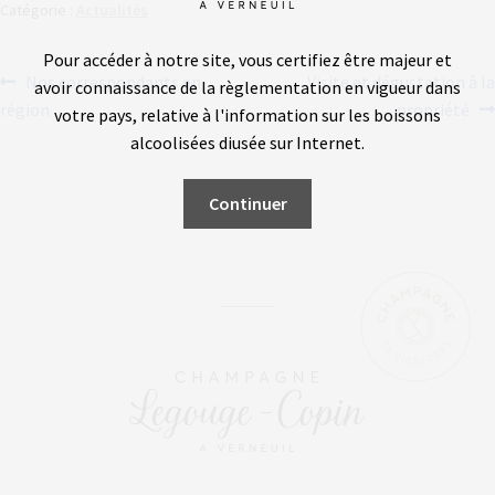
Catégorie :
Actualités
Pour accéder à notre site, vous certifiez être majeur et
NAVIGATION
Article
Article
Nos correspondants en
Visite et dégustation à la
avoir connaissance de la règlementation en vigueur dans
précédent :
suivant :
région
propriété
DE
votre pays, relative à l'information sur les boissons
alcoolisées diffusée sur Internet.
L’ARTICLE
Continuer