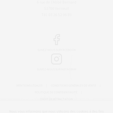
6 rue de l'Abbé Bernard
51700 Verneuil
Tél. 03 26 52 96 89
SUIVEZ-NOUS SUR FACEBOOK
SUIVEZ-NOUS SUR INSTAGRAM
MENTIONS LÉGALES
|
CONDITIONS GÉNÉRALES DE VENTE
|
POLITIQUE DE CONFIDENTIALITÉ
|
DROIT DE RÉTRACTATION
CRÉATION & CONCEPTION
CC
STUDIO
Nous vous informons que nous utilisons des cookies à des fins