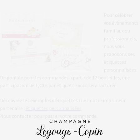
Pour célébrer
vos évènements
familiaux ou
professionnels,
nous vous
proposons des
étiquettes
personnalisées.
Disponible pour les commandes à partir de 12 bouteilles, une
participation de 1,40 € par étiquette vous sera facturée.
Découvrez les exemples d’étiquettes chez notre imprimeur
partenaire :
étiquettes personnalisées
Nous contacter pour passer votre commande.